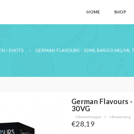
HOME
SHOP
EN / SHOTS
GERMAN FLAVOURS - 50ML BASIS 0 MG/ML 7
German Flavours -
30VG
0 Bewertungen
|
+ Bewertung
€28,19