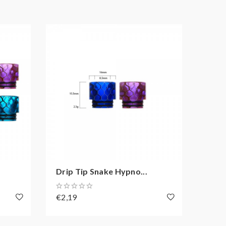
Drip Tip Snake Hypno...
Drip
€2,19
€5,1