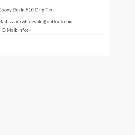
 Epoxy Resin 510 Drip Tip
Mail: vaporwholesale@outlook.com
| E-Mail: info@