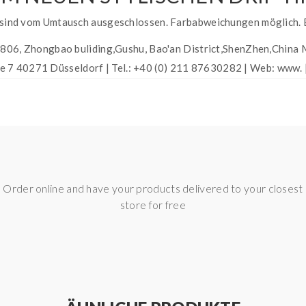
nd sind vom Umtausch ausgeschlossen. Farbabweichungen möglich.
, Zhongbao buliding,Gushu, Bao'an District,ShenZhen,China 
 7 40271 Düsseldorf | Tel.: +40 (0) 211 87630282 | Web: www. 
Order online and have your products delivered to your closest
store for free