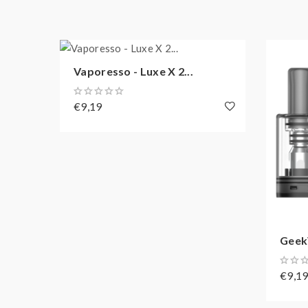
Vaporesso - Luxe X 2...
€9,19
GeekV
€9,1