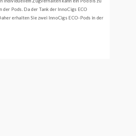
 individuellem Zugverhalten kann ein Pod bis zu
n der Pods. Da der Tank der InnoCigs ECO
. Daher erhalten Sie zwei InnoCigs ECO-Pods in der
ervice@innocigs.com