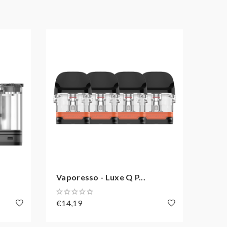
Vaporesso - Luxe Q P...
Eco 
€14,19
€8,1