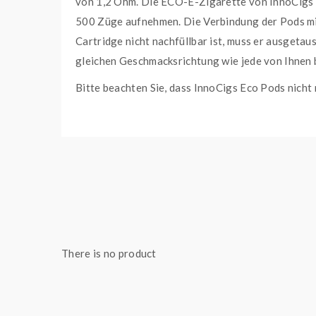
von 1,2 Ohm. Die ECO-E-Zigarette von InnoCigs u
500 Züge aufnehmen. Die Verbindung der Pods mi
Cartridge nicht nachfüllbar ist, muss er ausgetau
gleichen Geschmacksrichtung wie jede von Ihnen 
Bitte beachten Sie, dass InnoCigs Eco Pods nicht 
LIEFERUMFANG:
2x ECO Pod in der ausgewählten Geschmac
1x Gebrauchsinfotmation
Geschmack:
Blaubeere, Ice
Liquidtyp:
Nikotinsalz Liquid
Nikotingehalt:
17 mg
Beschreibung:
Prefilled Pod System
There is no product
Flaschengröße:
Pod
Füllmenge:
2 ml
Hersteller:
Innocigs GmbH & Co. KG Barnerst