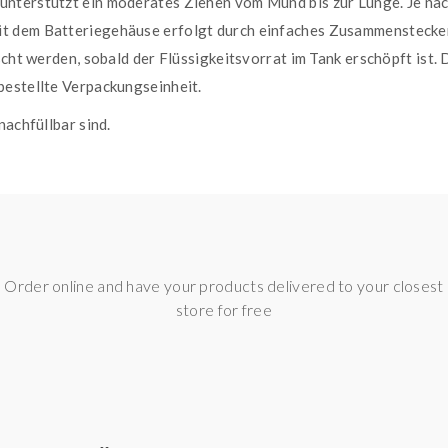
nterstützt ein moderates Ziehen vom Mund bis zur Lunge. Je nach
t dem Batteriegehäuse erfolgt durch einfaches Zusammenstecke
scht werden, sobald der Flüssigkeitsvorrat im Tank erschöpft ist
bestellte Verpackungseinheit.
nachfüllbar sind.
ksrichtung
Order online and have your products delivered to your closest
store for free
r. 14b 22765 Hamburg | Tel.: +49 (0) 40 822127 233 | E-Mail: s