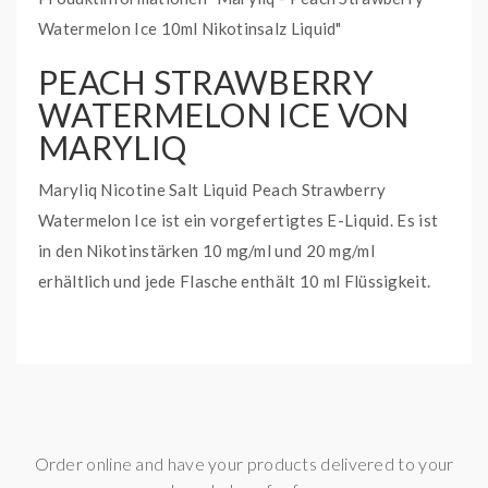
Watermelon Ice 10ml Nikotinsalz Liquid"
PEACH STRAWBERRY
WATERMELON ICE VON
MARYLIQ
Maryliq Nicotine Salt Liquid Peach Strawberry
Watermelon Ice ist ein vorgefertigtes E-Liquid. Es ist
in den Nikotinstärken 10 mg/ml und 20 mg/ml
erhältlich und jede Flasche enthält 10 ml Flüssigkeit.
LIEFERUMFANG:
1 x Nikotinsalz Liquid Maryliq in 10ml Flasche
Erdbeere, Ice, Pfirsich,
Geschmack:
Wassermelone
Order online and have your products delivered to your
Liquidtyp:
Nikotinsalz Liquid