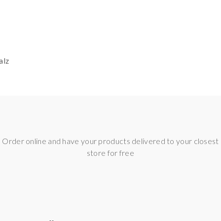
alz
n und ist sofort dampfbar
e, Dublin, D18 Y3X2, Ireland | Web: www.rioteliquid.com
Stuttgart | Tel.: +49 (0)711 21957733 | E-Mail: mail@fealgmbh.d
Order online and have your products delivered to your closest
store for free