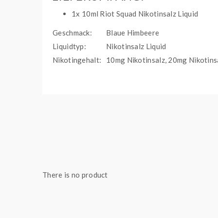
1x 10ml Riot Squad Nikotinsalz Liquid
Geschmack:
Blaue Himbeere
Liquidtyp:
Nikotinsalz Liquid
Nikotingehalt:
10mg Nikotinsalz, 20mg Nikotins
Beschreibung:
Das Liquid enthält bereits Nikoti
Flaschengröße:
10 ml
Füllmenge:
10 ml
Hersteller:
Riot Labs Ltd, Level 1, The Chas
Importeur:
Feal GmbH, Motorstr. 41, 70499 
There is no product