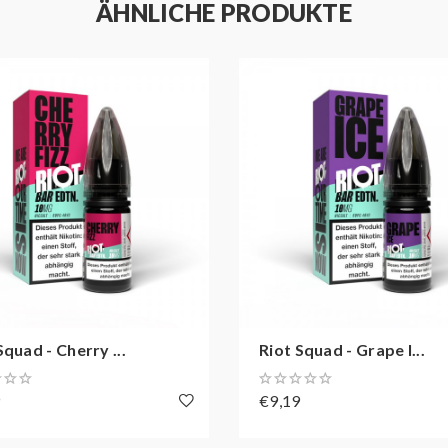
ÄHNLICHE PRODUKTE
Squad - Cherry ...
Riot Squad - Grape I...
9
€9,19