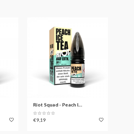
Riot Squad - Peach I...
Riot 
€9,19
€9,1