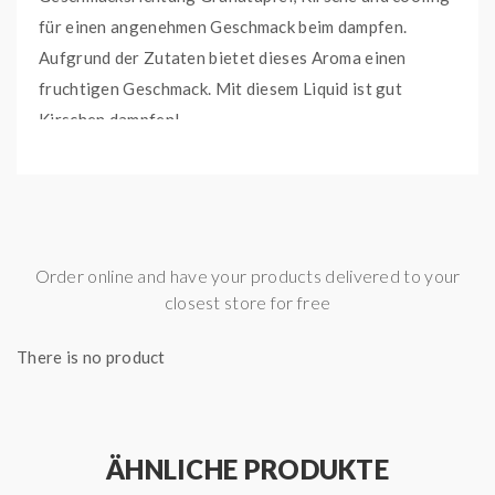
für einen angenehmen Geschmack beim dampfen.
Aufgrund der Zutaten bietet dieses Aroma einen
fruchtigen Geschmack. Mit diesem Liquid ist gut
Kirschen dampfen!
Da es sich um ein Mix´n Vape Aroma handelt, muss die
Aromaflasche nur noch bis zur Markierung mit Base
aufgefüllt und geschüttelt werden - schon kannst du
dein Liquid genießen.
Order online and have your products delivered to your
Die Reifezeit des Liquids ist abhängig vom Anwender.
closest store for free
Hinweis
: Aromen sind nicht dazu geeignet, sie pur zu
There is no product
dampfen
GESCHMACK
ÄHNLICHE PRODUKTE
Granatapfel