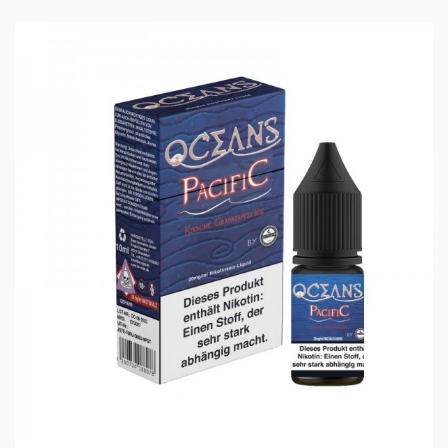
Kirsche
enthält kein Nikotin
PACIFIC WAVE VON BE-
VAPE
Keine Welle sondern ein Tsunami an Geschmack,
welcher von einer Brise Ice begleitet wird. Noch nie
war Kirsche so lecker. Der süss säuerliche Granatapfel
sorgt hier für eine Kirsch Geschmachs Explosion.
LIEFERUMFANG:
1x 10ml Aroma in 120ml Flasche
enthält kein Nikotin
Geschmack:
Granatapfel, Kirsche