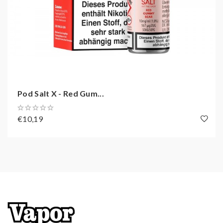
Pod Salt X - Red Gum...
€10,19