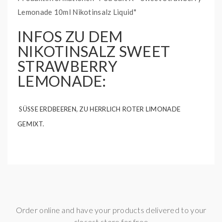
Lemonade 10ml Nikotinsalz Liquid"
INFOS ZU DEM
NIKOTINSALZ
SWEET
STRAWBERRY
LEMONADE
:
S
ÜSSE ERDBEEREN, ZU HERRLICH ROTER LIMONADE G
EMIXT.
LIEFERUMFANG:
1 x 10ml Podsalt X Nikotinsalz Liquid
Geschmack:
Erdbeere, Limonade
Liquidtyp:
Nikotinhaltiges Liquid
Mischungsverhältnis:
VG 50% / PG 50%
Order online and have your products delivered to your
closest store for free