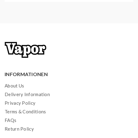
Tiefe:
46 mm
Shenzhen Woody Vapes
Technology Co., Ltd. Block 1,
Shapuyangyong Industry Park,
Hersteller:
Songgang, Bao'an District,
Shenzhen, Guangdong, China
support@voopoo.com
EX-Trade GmbH & Co. KG,
Kreuzäcker-Ring 2, 63814
INFORMATIONEN
Mainaschaff | Tel.: +49 6021
About Us
584060 | E-Mail: info@ex-
Importeur:
Delivery Information
trade.de, Innocigs GmbH & Co. KG
Privacy Policy
Barnerstr. 14b 22765 Hamburg |
Terms & Conditions
Tel.: +49 (0) 40 822127 233 | E-
FAQs
Mail: service@innocigs.com
Return Policy