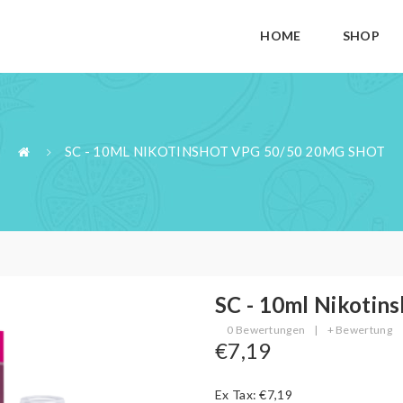
HOME
SHOP
SC - 10ML NIKOTINSHOT VPG 50/50 20MG SHOT
SC - 10ml Nikotin
0 Bewertungen
|
+ Bewertung
€7,19
Ex Tax: €7,19