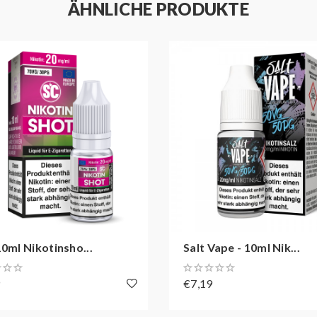
ÄHNLICHE PRODUKTE
10ml Nikotinsho...
Salt Vape - 10ml Nik...
9
€7,19