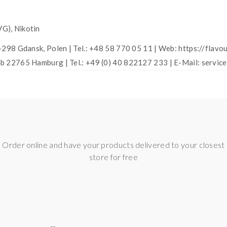
VG), Nikotin
-298 Gdansk, Polen | Tel.: +48 58 770 05 11 | Web: https://flavou
b 22765 Hamburg | Tel.: +49 (0) 40 822127 233 | E-Mail: servi
Order online and have your products delivered to your closest
store for free