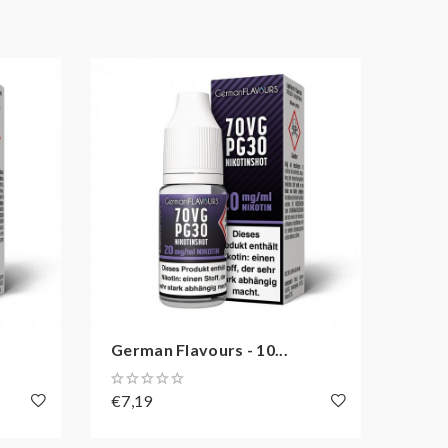
German Flavours - 10...
Germ
€7,19
€7,1