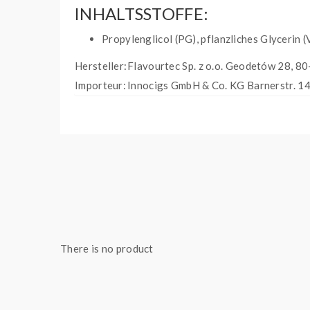
INHALTSSTOFFE:
Propylenglicol (PG), pflanzliches Glycerin (
Hersteller:
Flavourtec Sp. z o.o. Geodetów 28, 80
Importeur:
Innocigs GmbH & Co. KG Barnerstr. 14
There is no product